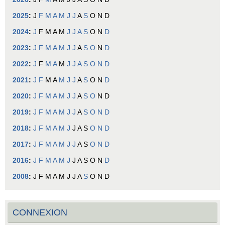
2025
:
J
F
M
A
M
J
J
A
S
O
N
D
2024
:
J
F
M
A
M
J
J
A
S
O
N
D
2023
:
J
F
M
A
M
J
J
A
S
O
N
D
2022
:
J
F
M
A
M
J
J
A
S
O
N
D
2021
:
J
F
M
A
M
J
J
A
S
O
N
D
2020
:
J
F
M
A
M
J
J
A
S
O
N
D
2019
:
J
F
M
A
M
J
J
A
S
O
N
D
2018
:
J
F
M
A
M
J
J
A
S
O
N
D
2017
:
J
F
M
A
M
J
J
A
S
O
N
D
2016
:
J
F
M
A
M
J
J
A
S
O
N
D
2008
:
J
F
M
A
M
J
J
A
S
O
N
D
CONNEXION