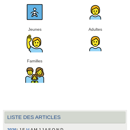
Jeunes
Adultes
Familles
LISTE DES ARTICLES
2026
:
J
F
M
A
M
J
J
A
S
O
N
D