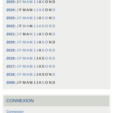
2025
:
J
F
M
A
M
J
J
A
S
O
N
D
2024
:
J
F
M
A
M
J
J
A
S
O
N
D
2023
:
J
F
M
A
M
J
J
A
S
O
N
D
2022
:
J
F
M
A
M
J
J
A
S
O
N
D
2021
:
J
F
M
A
M
J
J
A
S
O
N
D
2020
:
J
F
M
A
M
J
J
A
S
O
N
D
2019
:
J
F
M
A
M
J
J
A
S
O
N
D
2018
:
J
F
M
A
M
J
J
A
S
O
N
D
2017
:
J
F
M
A
M
J
J
A
S
O
N
D
2016
:
J
F
M
A
M
J
J
A
S
O
N
D
2008
:
J
F
M
A
M
J
J
A
S
O
N
D
CONNEXION
Connexion