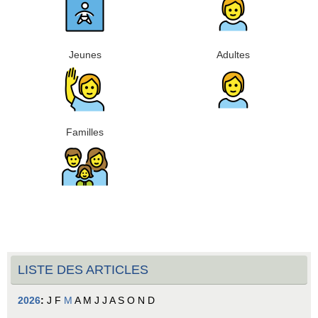
Jeunes
Adultes
Familles
LISTE DES ARTICLES
2026
:
J
F
M
A
M
J
J
A
S
O
N
D