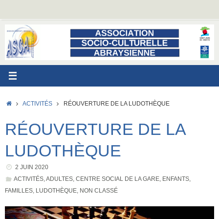
Passer
au
contenu
ACCUEIL
ACTIVITÉS
RÉOUVERTURE DE LA LUDOTHÈQUE
RÉOUVERTURE DE LA
LUDOTHÈQUE
2 JUIN 2020
ACTIVITÉS
,
ADULTES
,
CENTRE SOCIAL DE LA GARE
,
ENFANTS
,
FAMILLES
,
LUDOTHÈQUE
,
NON CLASSÉ