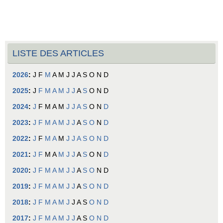
LISTE DES ARTICLES
2026
:
J
F
M
A
M
J
J
A
S
O
N
D
2025
:
J
F
M
A
M
J
J
A
S
O
N
D
2024
:
J
F
M
A
M
J
J
A
S
O
N
D
2023
:
J
F
M
A
M
J
J
A
S
O
N
D
2022
:
J
F
M
A
M
J
J
A
S
O
N
D
2021
:
J
F
M
A
M
J
J
A
S
O
N
D
2020
:
J
F
M
A
M
J
J
A
S
O
N
D
2019
:
J
F
M
A
M
J
J
A
S
O
N
D
2018
:
J
F
M
A
M
J
J
A
S
O
N
D
2017
:
J
F
M
A
M
J
J
A
S
O
N
D