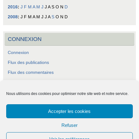
2016
:
J
F
M
A
M
J
J
A
S
O
N
D
2008
:
J
F
M
A
M
J
J
A
S
O
N
D
CONNEXION
Connexion
Flux des publications
Flux des commentaires
Site de WordPress-FR
Nous utilisons des cookies pour optimiser notre site web et notre service.
Accepter les cookies
ASCA - Association Socio-Culturelle Abraysienne.
Refuser