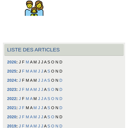
LISTE DES ARTICLES
2026
:
J
F
M
A
M
J
J
A
S
O
N
D
2025
:
J
F
M
A
M
J
J
A
S
O
N
D
2024
:
J
F
M
A
M
J
J
A
S
O
N
D
2023
:
J
F
M
A
M
J
J
A
S
O
N
D
2022
:
J
F
M
A
M
J
J
A
S
O
N
D
2021
:
J
F
M
A
M
J
J
A
S
O
N
D
2020
:
J
F
M
A
M
J
J
A
S
O
N
D
2019
:
J
F
M
A
M
J
J
A
S
O
N
D