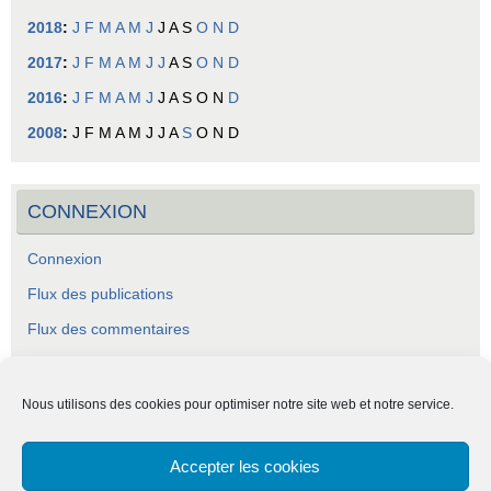
2018
:
J
F
M
A
M
J
J
A
S
O
N
D
2017
:
J
F
M
A
M
J
J
A
S
O
N
D
2016
:
J
F
M
A
M
J
J
A
S
O
N
D
2008
:
J
F
M
A
M
J
J
A
S
O
N
D
CONNEXION
Connexion
Flux des publications
Flux des commentaires
Site de WordPress-FR
Nous utilisons des cookies pour optimiser notre site web et notre service.
Accepter les cookies