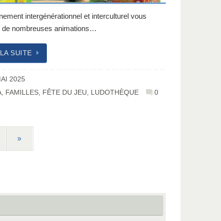
ement intergénérationnel et interculturel vous
e de nombreuses animations…
 LA SUITE
AI 2025
A
,
FAMILLES
,
FÊTE DU JEU
,
LUDOTHÈQUE
0
»