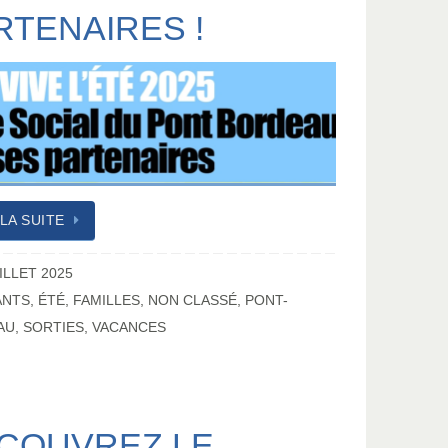
RTENAIRES !
 LA SUITE
ILLET 2025
ANTS
,
ÉTÉ
,
FAMILLES
,
NON CLASSÉ
,
PONT-
AU
,
SORTIES
,
VACANCES
COUVREZ LE