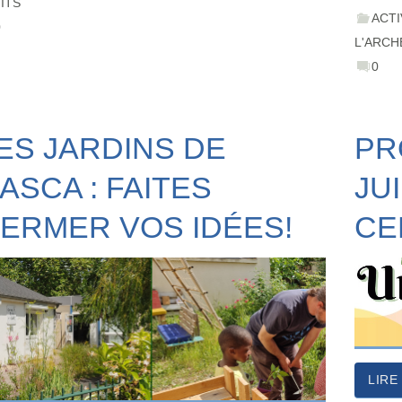
ITS
ACTI
0
L'ARCH
0
ES JARDINS DE
PR
’ASCA : FAITES
JU
ERMER VOS IDÉES!
CE
LIRE