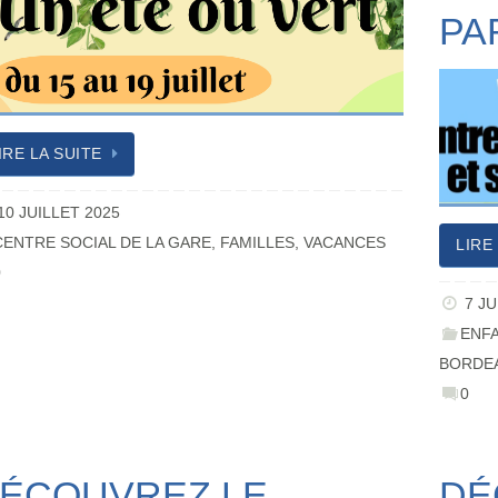
PA
IRE LA SUITE
10 JUILLET 2025
CENTRE SOCIAL DE LA GARE
,
FAMILLES
,
VACANCES
LIRE
0
7 JU
ENF
BORDE
0
ÉCOUVREZ LE
DÉ