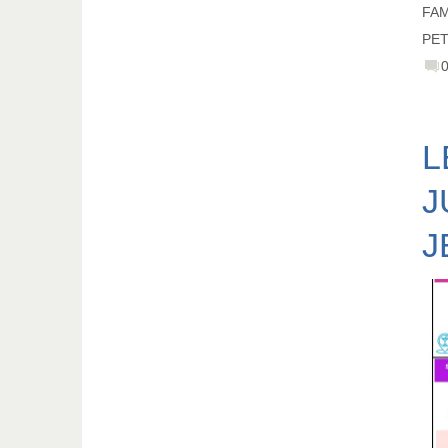
FAM
PET
L
J
J