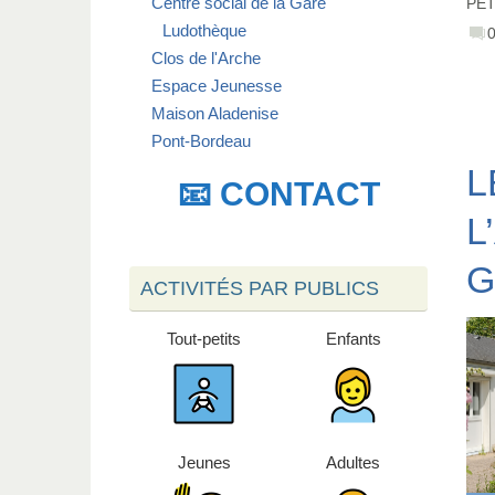
Centre social de la Gare
PET
Ludothèque
Clos de l'Arche
Espace Jeunesse
Maison Aladenise
Pont-Bordeau
L
📧 CONTACT
L
G
ACTIVITÉS PAR PUBLICS
Tout-petits
Enfants
Jeunes
Adultes