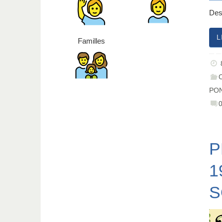
Des 
L
Familles
PO
P
1
S