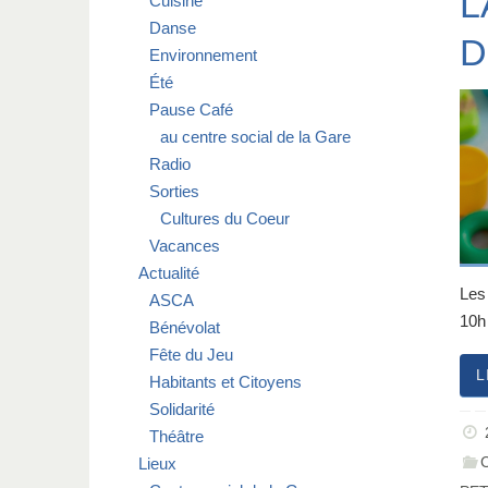
L
Cuisine
Danse
D
Environnement
Été
Pause Café
au centre social de la Gare
Radio
Sorties
Cultures du Coeur
Vacances
Actualité
Les
ASCA
10
Bénévolat
Fête du Jeu
L
Habitants et Citoyens
Solidarité
Théâtre
Lieux