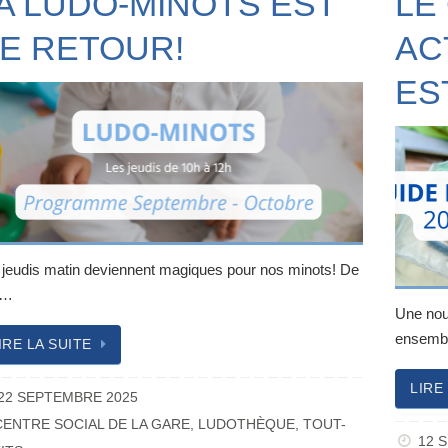
A LUDO-MINOTS EST
LE
E RETOUR!
AC
ES
 jeudis matin deviennent magiques pour nos minots! De
h…
Une nou
ensemb
IRE LA SUITE
LIRE
22 SEPTEMBRE 2025
CENTRE SOCIAL DE LA GARE
,
LUDOTHÈQUE
,
TOUT-
12 