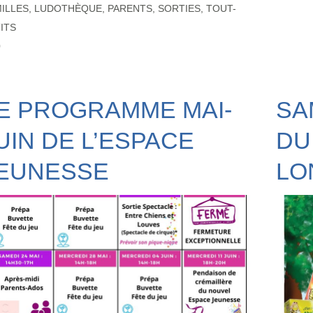
ILLES
,
LUDOTHÈQUE
,
PARENTS
,
SORTIES
,
TOUT-
ITS
0
E PROGRAMME MAI-
SA
UIN DE L’ESPACE
DU
EUNESSE
LO