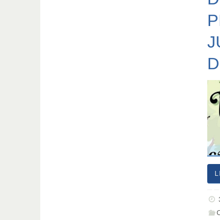
P
J
D
L