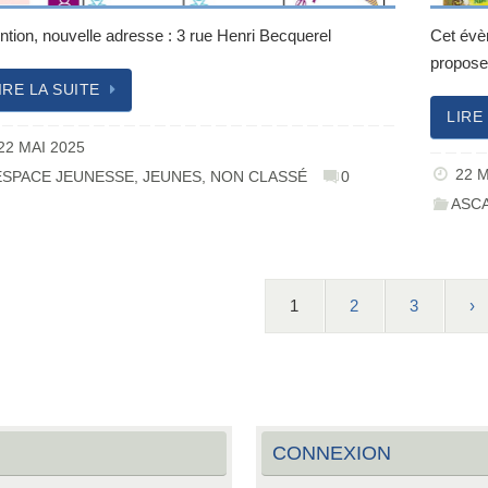
ntion, nouvelle adresse : 3 rue Henri Becquerel
Cet évèn
propos
IRE LA SUITE
LIRE
22 MAI 2025
22 M
ESPACE JEUNESSE
,
JEUNES
,
NON CLASSÉ
0
ASC
1
2
3
›
CONNEXION