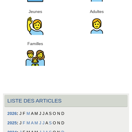
Jeunes
Adultes
Familles
LISTE DES ARTICLES
2026
:
J
F
M
A
M
J
J
A
S
O
N
D
2025
:
J
F
M
A
M
J
J
A
S
O
N
D