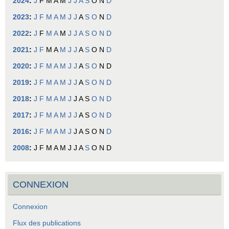
2024
:
J
F
M
A
M
J
J
A
S
O
N
D
2023
:
J
F
M
A
M
J
J
A
S
O
N
D
2022
:
J
F
M
A
M
J
J
A
S
O
N
D
2021
:
J
F
M
A
M
J
J
A
S
O
N
D
2020
:
J
F
M
A
M
J
J
A
S
O
N
D
2019
:
J
F
M
A
M
J
J
A
S
O
N
D
2018
:
J
F
M
A
M
J
J
A
S
O
N
D
2017
:
J
F
M
A
M
J
J
A
S
O
N
D
2016
:
J
F
M
A
M
J
J
A
S
O
N
D
2008
:
J
F
M
A
M
J
J
A
S
O
N
D
CONNEXION
Connexion
Flux des publications