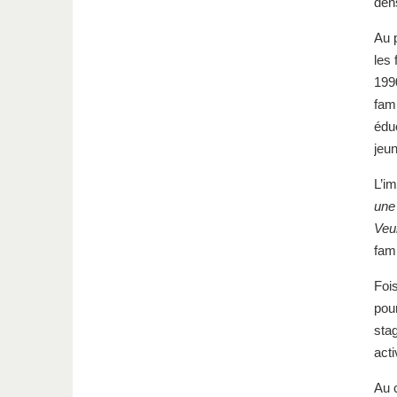
den
Au p
les
1990
fami
éduc
jeu
L’im
une
Veu
fami
Foi
pour
stag
act
Au 