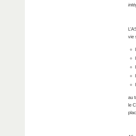
inté
L’A
vie 
au t
le C
plac