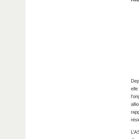
Depu
ell
l’or
alli
rapp
rési
L’A