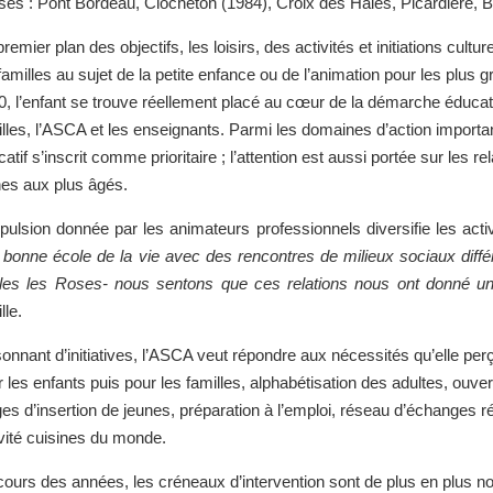
ses : Pont Bordeau, Clocheton (1984), Croix des Haies, Picardière, 
remier plan des objectifs, les loisirs, des activités et initiations cul
 familles au sujet de la petite enfance ou de l’animation pour les pl
, l’enfant se trouve réellement placé au cœur de la démarche éducativ
lles, l’ASCA et les enseignants. Parmi les domaines d’action importan
atif s’inscrit comme prioritaire ; l’attention est aussi portée sur les r
nes aux plus âgés.
pulsion donnée par les animateurs professionnels diversifie les activi
 bonne école de la vie avec des rencontres de milieux sociaux différ
les les Roses- nous sentons que ces relations nous ont donné un 
lle.
sonnant d’initiatives, l’ASCA veut répondre aux nécessités qu’elle pe
 les enfants puis pour les familles, alphabétisation des adultes, ouvertur
es d’insertion de jeunes, préparation à l’emploi, réseau d’échanges ré
ivité cuisines du monde.
cours des années, les créneaux d’intervention sont de plus en plus n