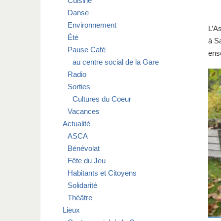
Cuisine
Danse
Environnement
L’A
Été
à Sa
Pause Café
ens
au centre social de la Gare
Radio
Sorties
Cultures du Coeur
Vacances
Actualité
ASCA
Bénévolat
Fête du Jeu
Habitants et Citoyens
Solidarité
Théâtre
Lieux