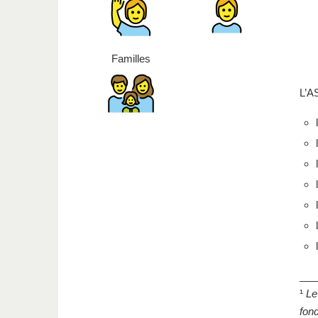
Familles
L’A
___
¹
Le
fond