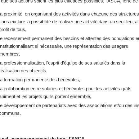
 que ses actions soient les plus efficaces possibles, l’ASCA, forte de
la proximité, en organisant des activités dans chacune des structures
sans exclure la possibilité de réaliser une activité dans un seul lieu, a
profit de tous,
le recensement permanent des besoins et attentes des populations e
institutionnalisant si nécessaire, une représentation des usagers
membres,
la professionnalisation, l’esprit d’équipe de ses salariés dans la
réalisation des objectifs,
la formation permanente des bénévoles,
la collaboration entre salariés et bénévoles pour les activités qu’ils
animent et les projets qu’ils portent ensemble,
le développement de partenariats avec des associations et/ou des inst
communs.
ueil, accompagnement de tous, l’ASCA