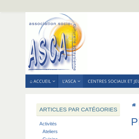
Passer
au
contenu
PASSER
⌂ ACCUEIL
L’ASCA
CENTRES SOCIAUX ET J
AU
CONTENU
ARTICLES PAR CATÉGORIES
P
Activités
Ateliers