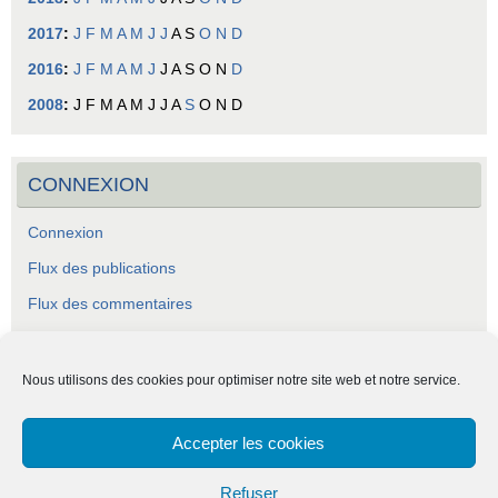
2017
:
J
F
M
A
M
J
J
A
S
O
N
D
2016
:
J
F
M
A
M
J
J
A
S
O
N
D
2008
:
J
F
M
A
M
J
J
A
S
O
N
D
CONNEXION
Connexion
Flux des publications
Flux des commentaires
Site de WordPress-FR
Nous utilisons des cookies pour optimiser notre site web et notre service.
Accepter les cookies
ASCA - Association Socio-Culturelle Abraysienne.
Refuser