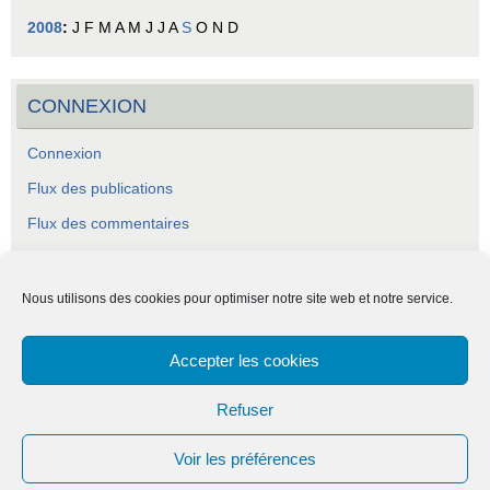
2008
:
J
F
M
A
M
J
J
A
S
O
N
D
CONNEXION
Connexion
Flux des publications
Flux des commentaires
Site de WordPress-FR
Nous utilisons des cookies pour optimiser notre site web et notre service.
Accepter les cookies
ASCA - Association Socio-Culturelle Abraysienne.
Refuser
Voir les préférences
Fièrement propulsé par
Tempera
&
WordPress.