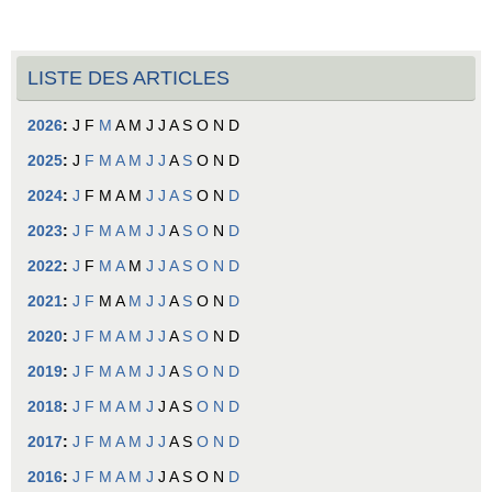
LISTE DES ARTICLES
2026
:
J
F
M
A
M
J
J
A
S
O
N
D
2025
:
J
F
M
A
M
J
J
A
S
O
N
D
2024
:
J
F
M
A
M
J
J
A
S
O
N
D
2023
:
J
F
M
A
M
J
J
A
S
O
N
D
2022
:
J
F
M
A
M
J
J
A
S
O
N
D
2021
:
J
F
M
A
M
J
J
A
S
O
N
D
2020
:
J
F
M
A
M
J
J
A
S
O
N
D
2019
:
J
F
M
A
M
J
J
A
S
O
N
D
2018
:
J
F
M
A
M
J
J
A
S
O
N
D
2017
:
J
F
M
A
M
J
J
A
S
O
N
D
2016
:
J
F
M
A
M
J
J
A
S
O
N
D