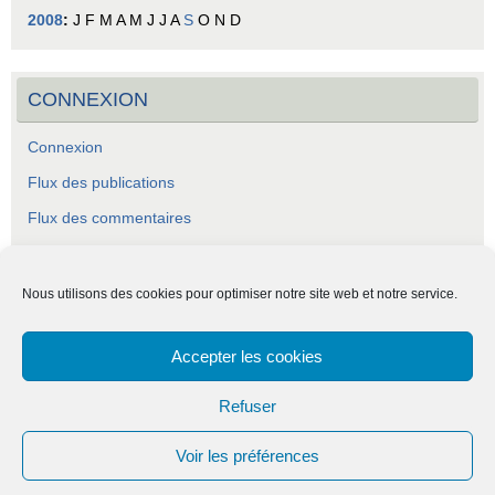
2008
:
J
F
M
A
M
J
J
A
S
O
N
D
CONNEXION
Connexion
Flux des publications
Flux des commentaires
Site de WordPress-FR
Nous utilisons des cookies pour optimiser notre site web et notre service.
Accepter les cookies
ASCA - Association Socio-Culturelle Abraysienne.
Refuser
Voir les préférences
Fièrement propulsé par
Tempera
&
WordPress.