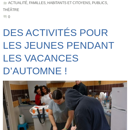
ACTUALITÉ
,
FAMILLES
,
HABITANTS ET CITOYENS
,
PUBLICS
,
THÉÂTRE
0
DES ACTIVITÉS POUR
LES JEUNES PENDANT
LES VACANCES
D’AUTOMNE !