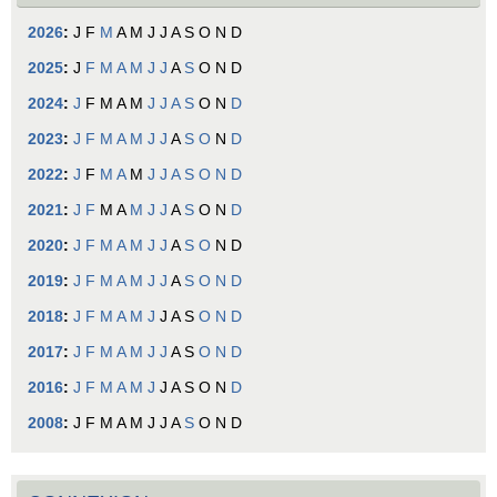
2026
:
J
F
M
A
M
J
J
A
S
O
N
D
2025
:
J
F
M
A
M
J
J
A
S
O
N
D
2024
:
J
F
M
A
M
J
J
A
S
O
N
D
2023
:
J
F
M
A
M
J
J
A
S
O
N
D
2022
:
J
F
M
A
M
J
J
A
S
O
N
D
2021
:
J
F
M
A
M
J
J
A
S
O
N
D
2020
:
J
F
M
A
M
J
J
A
S
O
N
D
2019
:
J
F
M
A
M
J
J
A
S
O
N
D
2018
:
J
F
M
A
M
J
J
A
S
O
N
D
2017
:
J
F
M
A
M
J
J
A
S
O
N
D
2016
:
J
F
M
A
M
J
J
A
S
O
N
D
2008
:
J
F
M
A
M
J
J
A
S
O
N
D