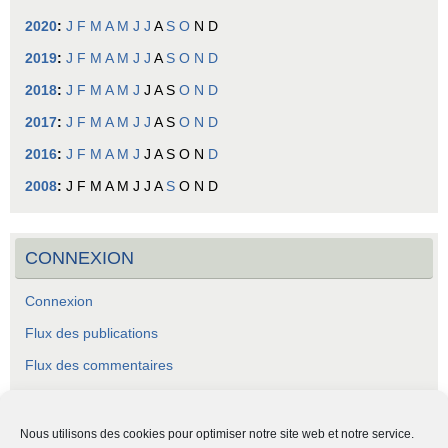
2020
:
J
F
M
A
M
J
J
A
S
O
N
D
2019
:
J
F
M
A
M
J
J
A
S
O
N
D
2018
:
J
F
M
A
M
J
J
A
S
O
N
D
2017
:
J
F
M
A
M
J
J
A
S
O
N
D
2016
:
J
F
M
A
M
J
J
A
S
O
N
D
2008
:
J
F
M
A
M
J
J
A
S
O
N
D
CONNEXION
Connexion
Flux des publications
Flux des commentaires
Site de WordPress-FR
Nous utilisons des cookies pour optimiser notre site web et notre service.