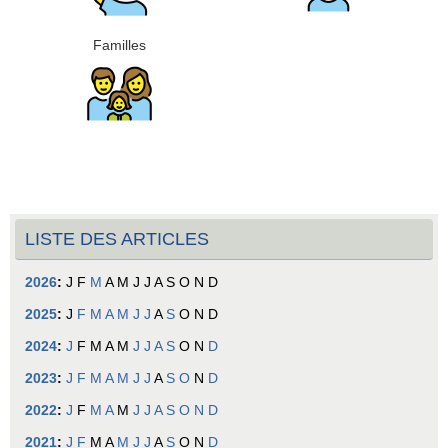
Familles
LISTE DES ARTICLES
2026
:
J
F
M
A
M
J
J
A
S
O
N
D
2025
:
J
F
M
A
M
J
J
A
S
O
N
D
2024
:
J
F
M
A
M
J
J
A
S
O
N
D
2023
:
J
F
M
A
M
J
J
A
S
O
N
D
2022
:
J
F
M
A
M
J
J
A
S
O
N
D
2021
:
J
F
M
A
M
J
J
A
S
O
N
D