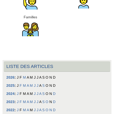
Familles
LISTE DES ARTICLES
2026
:
J
F
M
A
M
J
J
A
S
O
N
D
2025
:
J
F
M
A
M
J
J
A
S
O
N
D
2024
:
J
F
M
A
M
J
J
A
S
O
N
D
2023
:
J
F
M
A
M
J
J
A
S
O
N
D
2022
:
J
F
M
A
M
J
J
A
S
O
N
D