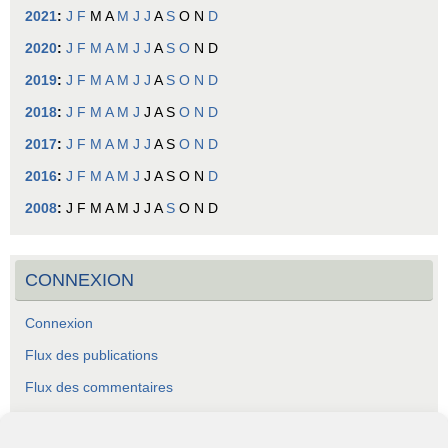
2021
:
J
F
M
A
M
J
J
A
S
O
N
D
2020
:
J
F
M
A
M
J
J
A
S
O
N
D
2019
:
J
F
M
A
M
J
J
A
S
O
N
D
2018
:
J
F
M
A
M
J
J
A
S
O
N
D
2017
:
J
F
M
A
M
J
J
A
S
O
N
D
2016
:
J
F
M
A
M
J
J
A
S
O
N
D
2008
:
J
F
M
A
M
J
J
A
S
O
N
D
CONNEXION
Connexion
Flux des publications
Flux des commentaires
Site de WordPress-FR