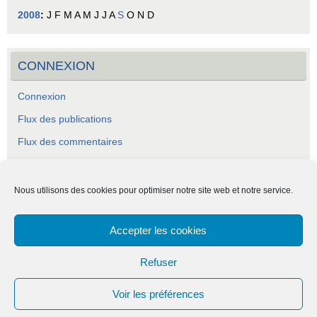
2008
:
J
F
M
A
M
J
J
A
S
O
N
D
CONNEXION
Connexion
Flux des publications
Flux des commentaires
Site de WordPress-FR
Nous utilisons des cookies pour optimiser notre site web et notre service.
Accepter les cookies
ASCA - Association Socio-Culturelle Abraysienne.
Refuser
Voir les préférences
Fièrement propulsé par
Tempera
&
WordPress.