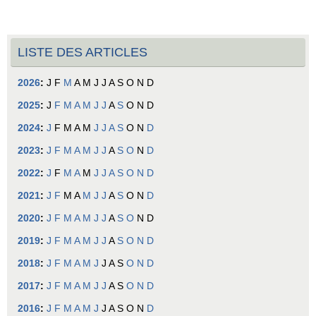
LISTE DES ARTICLES
2026
:
J
F
M
A
M
J
J
A
S
O
N
D
2025
:
J
F
M
A
M
J
J
A
S
O
N
D
2024
:
J
F
M
A
M
J
J
A
S
O
N
D
2023
:
J
F
M
A
M
J
J
A
S
O
N
D
2022
:
J
F
M
A
M
J
J
A
S
O
N
D
2021
:
J
F
M
A
M
J
J
A
S
O
N
D
2020
:
J
F
M
A
M
J
J
A
S
O
N
D
2019
:
J
F
M
A
M
J
J
A
S
O
N
D
2018
:
J
F
M
A
M
J
J
A
S
O
N
D
2017
:
J
F
M
A
M
J
J
A
S
O
N
D
2016
:
J
F
M
A
M
J
J
A
S
O
N
D