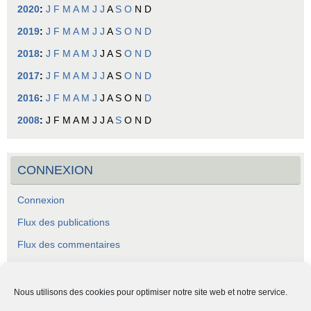
2020
:
J
F
M
A
M
J
J
A
S
O
N
D
2019
:
J
F
M
A
M
J
J
A
S
O
N
D
2018
:
J
F
M
A
M
J
J
A
S
O
N
D
2017
:
J
F
M
A
M
J
J
A
S
O
N
D
2016
:
J
F
M
A
M
J
J
A
S
O
N
D
2008
:
J
F
M
A
M
J
J
A
S
O
N
D
CONNEXION
Connexion
Flux des publications
Flux des commentaires
Site de WordPress-FR
Nous utilisons des cookies pour optimiser notre site web et notre service.