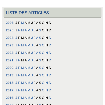
LISTE DES ARTICLES
2026
:
J
F
M
A
M
J
J
A
S
O
N
D
2025
:
J
F
M
A
M
J
J
A
S
O
N
D
2024
:
J
F
M
A
M
J
J
A
S
O
N
D
2023
:
J
F
M
A
M
J
J
A
S
O
N
D
2022
:
J
F
M
A
M
J
J
A
S
O
N
D
2021
:
J
F
M
A
M
J
J
A
S
O
N
D
2020
:
J
F
M
A
M
J
J
A
S
O
N
D
2019
:
J
F
M
A
M
J
J
A
S
O
N
D
2018
:
J
F
M
A
M
J
J
A
S
O
N
D
2017
:
J
F
M
A
M
J
J
A
S
O
N
D
2016
:
J
F
M
A
M
J
J
A
S
O
N
D