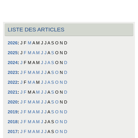
LISTE DES ARTICLES
2026
:
J
F
M
A
M
J
J
A
S
O
N
D
2025
:
J
F
M
A
M
J
J
A
S
O
N
D
2024
:
J
F
M
A
M
J
J
A
S
O
N
D
2023
:
J
F
M
A
M
J
J
A
S
O
N
D
2022
:
J
F
M
A
M
J
J
A
S
O
N
D
2021
:
J
F
M
A
M
J
J
A
S
O
N
D
2020
:
J
F
M
A
M
J
J
A
S
O
N
D
2019
:
J
F
M
A
M
J
J
A
S
O
N
D
2018
:
J
F
M
A
M
J
J
A
S
O
N
D
2017
:
J
F
M
A
M
J
J
A
S
O
N
D