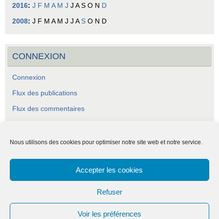
2016
:
J
F
M
A
M
J
J
A
S
O
N
D
2008
:
J
F
M
A
M
J
J
A
S
O
N
D
CONNEXION
Connexion
Flux des publications
Flux des commentaires
Site de WordPress-FR
Nous utilisons des cookies pour optimiser notre site web et notre service.
Accepter les cookies
ASCA - Association Socio-Culturelle Abraysienne.
Refuser
Voir les préférences