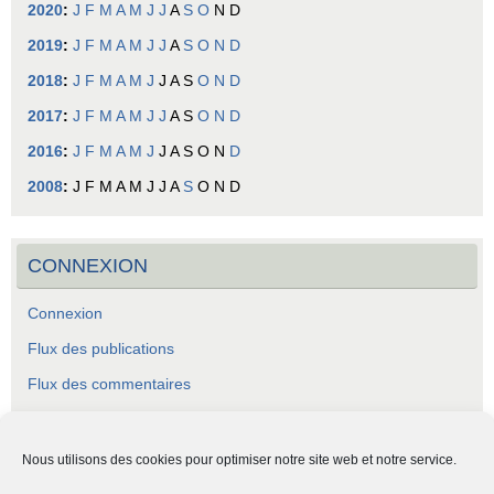
2020
:
J
F
M
A
M
J
J
A
S
O
N
D
2019
:
J
F
M
A
M
J
J
A
S
O
N
D
2018
:
J
F
M
A
M
J
J
A
S
O
N
D
2017
:
J
F
M
A
M
J
J
A
S
O
N
D
2016
:
J
F
M
A
M
J
J
A
S
O
N
D
2008
:
J
F
M
A
M
J
J
A
S
O
N
D
CONNEXION
Connexion
Flux des publications
Flux des commentaires
Site de WordPress-FR
Nous utilisons des cookies pour optimiser notre site web et notre service.