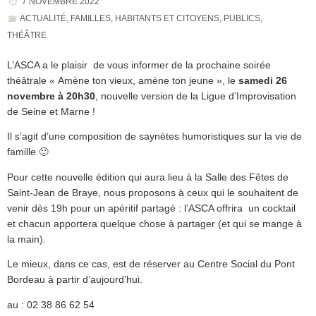
7 NOVEMBRE 2022
ACTUALITÉ
,
FAMILLES
,
HABITANTS ET CITOYENS
,
PUBLICS
,
THÉÂTRE
L’ASCA a le plaisir de vous informer de la prochaine soirée
théâtrale « Amène ton vieux, amène ton jeune », le
samedi
26
novembre à 20h30
, nouvelle version de la Ligue d’Improvisation
de Seine et Marne !
Il s’agit d’une composition de saynètes humoristiques sur la vie de
famille 🙂
Pour cette nouvelle édition qui aura lieu à la Salle des Fêtes de
Saint-Jean de Braye, nous proposons à ceux qui le souhaitent de
venir dès 19h pour un apéritif partagé : l’ASCA offrira un cocktail
et chacun apportera quelque chose à partager (et qui se mange à
la main).
Le mieux, dans ce cas, est de réserver au Centre Social du Pont
Bordeau à partir d’aujourd’hui.
au : 02 38 86 62 54