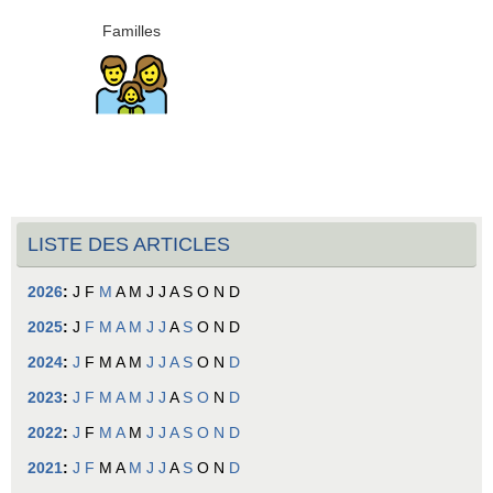
Familles
LISTE DES ARTICLES
2026
:
J
F
M
A
M
J
J
A
S
O
N
D
2025
:
J
F
M
A
M
J
J
A
S
O
N
D
2024
:
J
F
M
A
M
J
J
A
S
O
N
D
2023
:
J
F
M
A
M
J
J
A
S
O
N
D
2022
:
J
F
M
A
M
J
J
A
S
O
N
D
2021
:
J
F
M
A
M
J
J
A
S
O
N
D