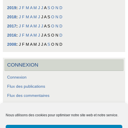
2019
:
J
F
M
A
M
J
J
A
S
O
N
D
2018
:
J
F
M
A
M
J
J
A
S
O
N
D
2017
:
J
F
M
A
M
J
J
A
S
O
N
D
2016
:
J
F
M
A
M
J
J
A
S
O
N
D
2008
:
J
F
M
A
M
J
J
A
S
O
N
D
CONNEXION
Connexion
Flux des publications
Flux des commentaires
Site de WordPress-FR
Nous utilisons des cookies pour optimiser notre site web et notre service.