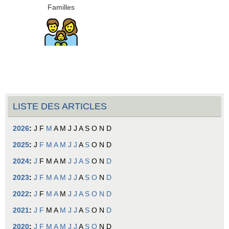
Familles
LISTE DES ARTICLES
2026
:
J
F
M
A
M
J
J
A
S
O
N
D
2025
:
J
F
M
A
M
J
J
A
S
O
N
D
2024
:
J
F
M
A
M
J
J
A
S
O
N
D
2023
:
J
F
M
A
M
J
J
A
S
O
N
D
2022
:
J
F
M
A
M
J
J
A
S
O
N
D
2021
:
J
F
M
A
M
J
J
A
S
O
N
D
2020
:
J
F
M
A
M
J
J
A
S
O
N
D