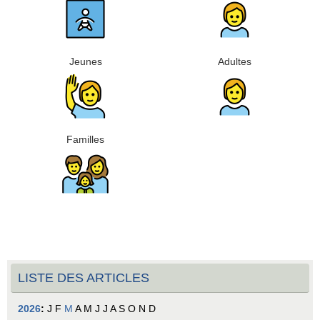
Jeunes
Adultes
Familles
LISTE DES ARTICLES
2026
:
J
F
M
A
M
J
J
A
S
O
N
D