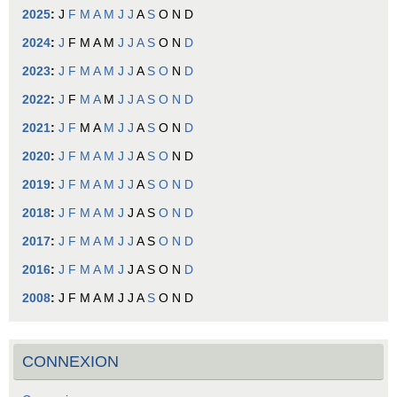
2025
:
J
F
M
A
M
J
J
A
S
O
N
D
2024
:
J
F
M
A
M
J
J
A
S
O
N
D
2023
:
J
F
M
A
M
J
J
A
S
O
N
D
2022
:
J
F
M
A
M
J
J
A
S
O
N
D
2021
:
J
F
M
A
M
J
J
A
S
O
N
D
2020
:
J
F
M
A
M
J
J
A
S
O
N
D
2019
:
J
F
M
A
M
J
J
A
S
O
N
D
2018
:
J
F
M
A
M
J
J
A
S
O
N
D
2017
:
J
F
M
A
M
J
J
A
S
O
N
D
2016
:
J
F
M
A
M
J
J
A
S
O
N
D
2008
:
J
F
M
A
M
J
J
A
S
O
N
D
CONNEXION