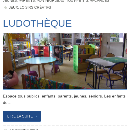
JEUNES
,
PARENTS
,
PONT-BORDEAU
,
TOUT-PETITS
,
VACANCES
JEUX
,
LOISIRS CRÉATIFS
LUDOTHÈQUE
Espace tous publics, enfants, parents, jeunes, seniors. Les enfants
de…
LIRE LA SUITE