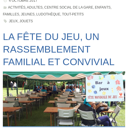
4 OCTOBRE 2017
ACTIVITÉS
,
ADULTES
,
CENTRE SOCIAL DE LA GARE
,
ENFANTS
,
FAMILLES
,
JEUNES
,
LUDOTHÈQUE
,
TOUT-PETITS
JEUX
,
JOUETS
LA FÊTE DU JEU, UN
RASSEMBLEMENT
FAMILIAL ET CONVIVIAL