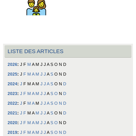
LISTE DES ARTICLES
2026
:
J
F
M
A
M
J
J
A
S
O
N
D
2025
:
J
F
M
A
M
J
J
A
S
O
N
D
2024
:
J
F
M
A
M
J
J
A
S
O
N
D
2023
:
J
F
M
A
M
J
J
A
S
O
N
D
2022
:
J
F
M
A
M
J
J
A
S
O
N
D
2021
:
J
F
M
A
M
J
J
A
S
O
N
D
2020
:
J
F
M
A
M
J
J
A
S
O
N
D
2019
:
J
F
M
A
M
J
J
A
S
O
N
D