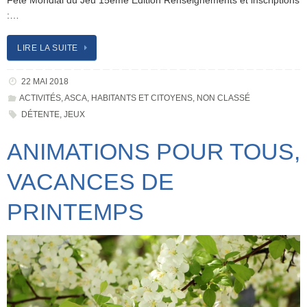
Fête Mondial du Jeu 15ème Édition Renseignements et inscriptions
:…
LIRE LA SUITE
22 MAI 2018
ACTIVITÉS
,
ASCA
,
HABITANTS ET CITOYENS
,
NON CLASSÉ
DÉTENTE
,
JEUX
ANIMATIONS POUR TOUS,
VACANCES DE
PRINTEMPS