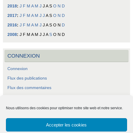
2018
:
J
F
M
A
M
J
J
A
S
O
N
D
2017
:
J
F
M
A
M
J
J
A
S
O
N
D
2016
:
J
F
M
A
M
J
J
A
S
O
N
D
2008
:
J
F
M
A
M
J
J
A
S
O
N
D
CONNEXION
Connexion
Flux des publications
Flux des commentaires
Site de WordPress-FR
Nous utilisons des cookies pour optimiser notre site web et notre service.
Accepter les cookies