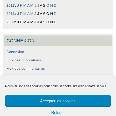
2017
:
J
F
M
A
M
J
J
A
S
O
N
D
2016
:
J
F
M
A
M
J
J
A
S
O
N
D
2008
:
J
F
M
A
M
J
J
A
S
O
N
D
CONNEXION
Connexion
Flux des publications
Flux des commentaires
Site de WordPress-FR
Nous utilisons des cookies pour optimiser notre site web et notre service.
Accepter les cookies
ASCA - Association Socio-Culturelle Abraysienne.
Refuser