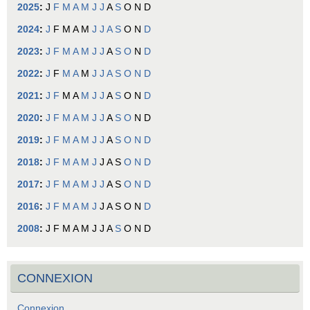
2025
:
J
F
M
A
M
J
J
A
S
O
N
D
2024
:
J
F
M
A
M
J
J
A
S
O
N
D
2023
:
J
F
M
A
M
J
J
A
S
O
N
D
2022
:
J
F
M
A
M
J
J
A
S
O
N
D
2021
:
J
F
M
A
M
J
J
A
S
O
N
D
2020
:
J
F
M
A
M
J
J
A
S
O
N
D
2019
:
J
F
M
A
M
J
J
A
S
O
N
D
2018
:
J
F
M
A
M
J
J
A
S
O
N
D
2017
:
J
F
M
A
M
J
J
A
S
O
N
D
2016
:
J
F
M
A
M
J
J
A
S
O
N
D
2008
:
J
F
M
A
M
J
J
A
S
O
N
D
CONNEXION
Connexion