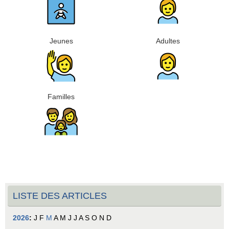
Jeunes
Adultes
Familles
LISTE DES ARTICLES
2026
:
J
F
M
A
M
J
J
A
S
O
N
D