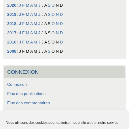
2020
:
J
F
M
A
M
J
J
A
S
O
N
D
2019
:
J
F
M
A
M
J
J
A
S
O
N
D
2018
:
J
F
M
A
M
J
J
A
S
O
N
D
2017
:
J
F
M
A
M
J
J
A
S
O
N
D
2016
:
J
F
M
A
M
J
J
A
S
O
N
D
2008
:
J
F
M
A
M
J
J
A
S
O
N
D
CONNEXION
Connexion
Flux des publications
Flux des commentaires
Site de WordPress-FR
Nous utilisons des cookies pour optimiser notre site web et notre service.