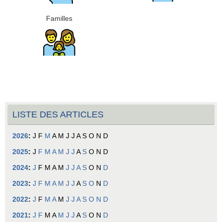
Familles
LISTE DES ARTICLES
2026
:
J
F
M
A
M
J
J
A
S
O
N
D
2025
:
J
F
M
A
M
J
J
A
S
O
N
D
2024
:
J
F
M
A
M
J
J
A
S
O
N
D
2023
:
J
F
M
A
M
J
J
A
S
O
N
D
2022
:
J
F
M
A
M
J
J
A
S
O
N
D
2021
:
J
F
M
A
M
J
J
A
S
O
N
D