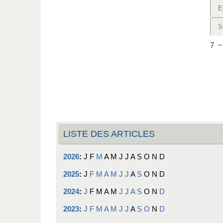
7
LISTE DES ARTICLES
2026
:
J
F
M
A
M
J
J
A
S
O
N
D
2025
:
J
F
M
A
M
J
J
A
S
O
N
D
2024
:
J
F
M
A
M
J
J
A
S
O
N
D
2023
:
J
F
M
A
M
J
J
A
S
O
N
D