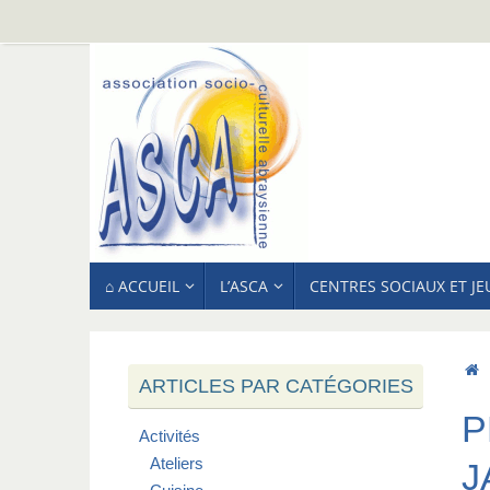
Passer
au
contenu
PASSER
⌂ ACCUEIL
L’ASCA
CENTRES SOCIAUX ET J
AU
CONTENU
ARTICLES PAR CATÉGORIES
P
Activités
Ateliers
J