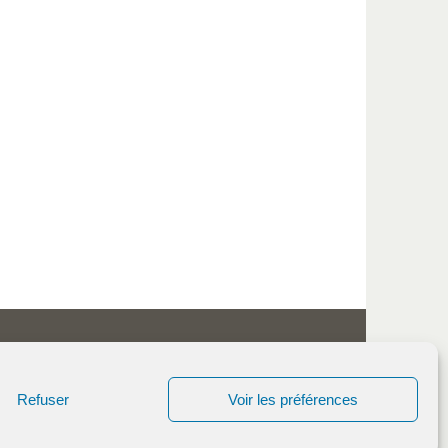
Refuser
Voir les préférences
Fièrement propulsé par
Tempera
&
WordPress.