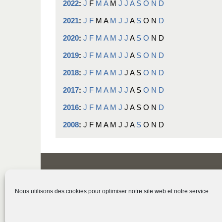
2022
:
J
F
M
A
M
J
J
A
S
O
N
D
2021
:
J
F
M
A
M
J
J
A
S
O
N
D
2020
:
J
F
M
A
M
J
J
A
S
O
N
D
2019
:
J
F
M
A
M
J
J
A
S
O
N
D
2018
:
J
F
M
A
M
J
J
A
S
O
N
D
2017
:
J
F
M
A
M
J
J
A
S
O
N
D
2016
:
J
F
M
A
M
J
J
A
S
O
N
D
2008
:
J
F
M
A
M
J
J
A
S
O
N
D
Nous utilisons des cookies pour optimiser notre site web et notre service.