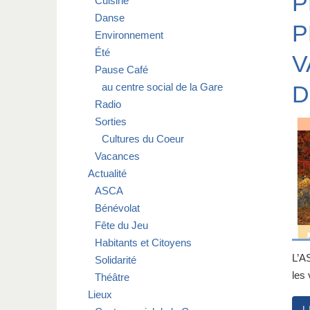
P
Cuisine
Danse
P
Environnement
Été
V
Pause Café
au centre social de la Gare
D
Radio
Sorties
Cultures du Coeur
Vacances
Actualité
ASCA
Bénévolat
Fête du Jeu
Habitants et Citoyens
L’A
Solidarité
les
Théâtre
Lieux
L