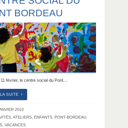
NTRE SOCIAL DU
NT BORDEAU
11 février, le centre social du Pont…
 LA SUITE
JANVIER 2022
VITÉS
,
ATELIERS
,
ENFANTS
,
PONT-BORDEAU
,
S
,
VACANCES