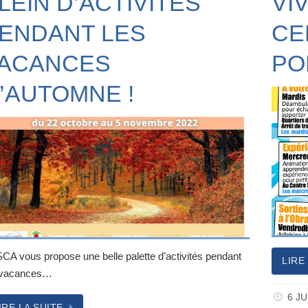
LEIN D’ACTIVITÉS
VI
ENDANT LES
CE
ACANCES
PO
’AUTOMNE !
SCA vous propose une belle palette d’activités pendant
LIRE
 vacances…
6 JU
IRE LA SUITE