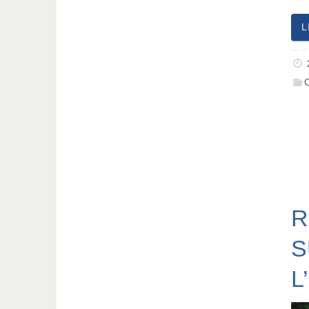
L
R
S
L