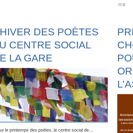
0
’HIVER DES POÈTES
PR
U CENTRE SOCIAL
CH
E LA GARE
PO
OR
L’A
r le printemps des poètes, le centre social de…