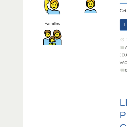
Cet
Familles
L
JE
VA
L
P