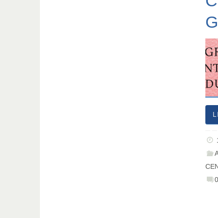
C
G
L
CEN