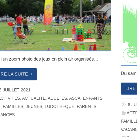
ci un zoom photo des jeux en plein air organisés…
Du samed
IRE LA SUITE
LIRE
8 JUILLET 2021
ACTIVITÉS
,
ACTUALITÉ
,
ADULTES
,
ASCA
,
ENFANTS
,
6 JU
É
,
FAMILLES
,
JEUNES
,
LUDOTHÈQUE
,
PARENTS
,
ACTI
CANCES
FAMILL
0
VACAN