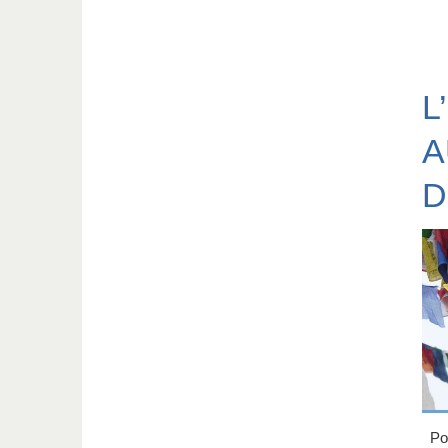
L
A
D
Pou