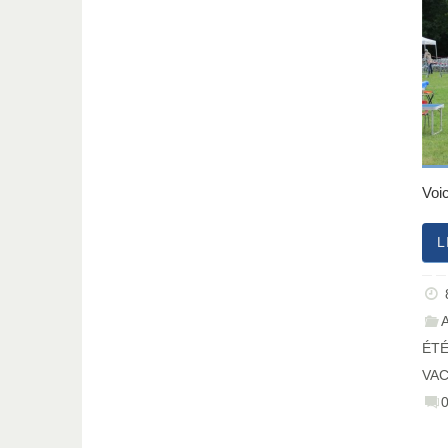
Voi
L
ÉT
VA