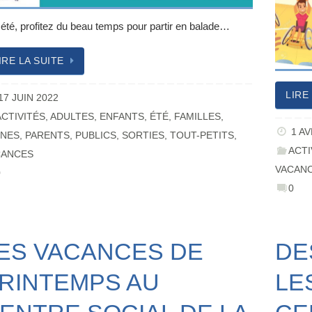
 été, profitez du beau temps pour partir en balade…
IRE LA SUITE
LIRE
17 JUIN 2022
ACTIVITÉS
,
ADULTES
,
ENFANTS
,
ÉTÉ
,
FAMILLES
,
1 AV
UNES
,
PARENTS
,
PUBLICS
,
SORTIES
,
TOUT-PETITS
,
ACTI
CANCES
VACAN
0
0
ES VACANCES DE
DE
RINTEMPS AU
LE