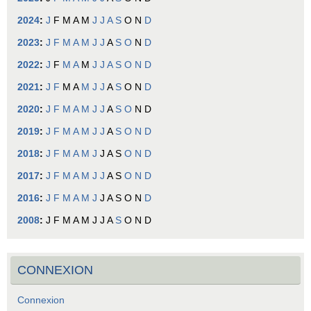
2024
:
J
F
M
A
M
J
J
A
S
O
N
D
2023
:
J
F
M
A
M
J
J
A
S
O
N
D
2022
:
J
F
M
A
M
J
J
A
S
O
N
D
2021
:
J
F
M
A
M
J
J
A
S
O
N
D
2020
:
J
F
M
A
M
J
J
A
S
O
N
D
2019
:
J
F
M
A
M
J
J
A
S
O
N
D
2018
:
J
F
M
A
M
J
J
A
S
O
N
D
2017
:
J
F
M
A
M
J
J
A
S
O
N
D
2016
:
J
F
M
A
M
J
J
A
S
O
N
D
2008
:
J
F
M
A
M
J
J
A
S
O
N
D
CONNEXION
Connexion