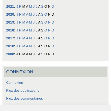
2021
:
J
F
M
A
M
J
J
A
S
O
N
D
2020
:
J
F
M
A
M
J
J
A
S
O
N
D
2019
:
J
F
M
A
M
J
J
A
S
O
N
D
2018
:
J
F
M
A
M
J
J
A
S
O
N
D
2017
:
J
F
M
A
M
J
J
A
S
O
N
D
2016
:
J
F
M
A
M
J
J
A
S
O
N
D
2008
:
J
F
M
A
M
J
J
A
S
O
N
D
CONNEXION
Connexion
Flux des publications
Flux des commentaires
Site de WordPress-FR