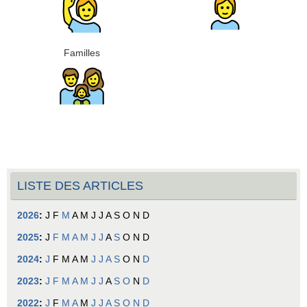
Familles
LISTE DES ARTICLES
2026
:
J
F
M
A
M
J
J
A
S
O
N
D
2025
:
J
F
M
A
M
J
J
A
S
O
N
D
2024
:
J
F
M
A
M
J
J
A
S
O
N
D
2023
:
J
F
M
A
M
J
J
A
S
O
N
D
2022
:
J
F
M
A
M
J
J
A
S
O
N
D