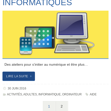
INFORMATIQUES
Des ateliers pour s’initier au numérique et être plus…
LIRE LA SUITE
30 JUIN 2016
ACTIVITÉS
,
ADULTES
,
INFORMATIQUE
,
ORDINATEUR
AIDE
1
2