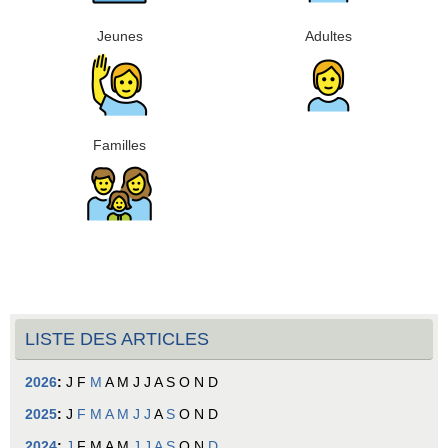
Jeunes
Adultes
Familles
LISTE DES ARTICLES
2026
:
J
F
M
A
M
J
J
A
S
O
N
D
2025
:
J
F
M
A
M
J
J
A
S
O
N
D
2024
:
J
F
M
A
M
J
J
A
S
O
N
D