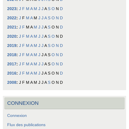
2023
:
J
F
M
A
M
J
J
A
S
O
N
D
2022
:
J
F
M
A
M
J
J
A
S
O
N
D
2021
:
J
F
M
A
M
J
J
A
S
O
N
D
2020
:
J
F
M
A
M
J
J
A
S
O
N
D
2019
:
J
F
M
A
M
J
J
A
S
O
N
D
2018
:
J
F
M
A
M
J
J
A
S
O
N
D
2017
:
J
F
M
A
M
J
J
A
S
O
N
D
2016
:
J
F
M
A
M
J
J
A
S
O
N
D
2008
:
J
F
M
A
M
J
J
A
S
O
N
D
CONNEXION
Connexion
Flux des publications