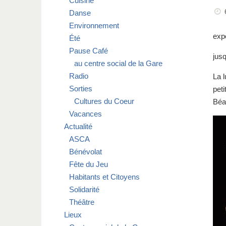
Cuisine
Danse
Environnement
expo
Été
Pause Café
jusq
au centre social de la Gare
Radio
La 
Sorties
pet
Cultures du Coeur
Béat
Vacances
Actualité
ASCA
Bénévolat
Fête du Jeu
Habitants et Citoyens
Solidarité
Théâtre
Lieux