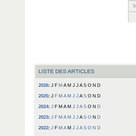
LISTE DES ARTICLES
2026
:
J
F
M
A
M
J
J
A
S
O
N
D
2025
:
J
F
M
A
M
J
J
A
S
O
N
D
2024
:
J
F
M
A
M
J
J
A
S
O
N
D
2023
:
J
F
M
A
M
J
J
A
S
O
N
D
2022
:
J
F
M
A
M
J
J
A
S
O
N
D