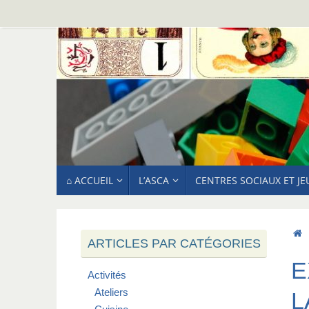
Passer
au
contenu
PASSER
⌂ ACCUEIL
L’ASCA
CENTRES SOCIAUX ET J
AU
CONTENU
ARTICLES PAR CATÉGORIES
E
Activités
Ateliers
L