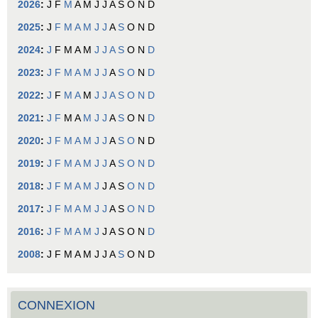
2026
:
J
F
M
A
M
J
J
A
S
O
N
D
2025
:
J
F
M
A
M
J
J
A
S
O
N
D
2024
:
J
F
M
A
M
J
J
A
S
O
N
D
2023
:
J
F
M
A
M
J
J
A
S
O
N
D
2022
:
J
F
M
A
M
J
J
A
S
O
N
D
2021
:
J
F
M
A
M
J
J
A
S
O
N
D
2020
:
J
F
M
A
M
J
J
A
S
O
N
D
2019
:
J
F
M
A
M
J
J
A
S
O
N
D
2018
:
J
F
M
A
M
J
J
A
S
O
N
D
2017
:
J
F
M
A
M
J
J
A
S
O
N
D
2016
:
J
F
M
A
M
J
J
A
S
O
N
D
2008
:
J
F
M
A
M
J
J
A
S
O
N
D
CONNEXION