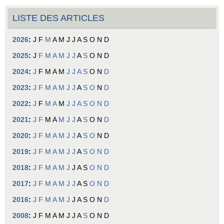
LISTE DES ARTICLES
2026
:
J
F
M
A
M
J
J
A
S
O
N
D
2025
:
J
F
M
A
M
J
J
A
S
O
N
D
2024
:
J
F
M
A
M
J
J
A
S
O
N
D
2023
:
J
F
M
A
M
J
J
A
S
O
N
D
2022
:
J
F
M
A
M
J
J
A
S
O
N
D
2021
:
J
F
M
A
M
J
J
A
S
O
N
D
2020
:
J
F
M
A
M
J
J
A
S
O
N
D
2019
:
J
F
M
A
M
J
J
A
S
O
N
D
2018
:
J
F
M
A
M
J
J
A
S
O
N
D
2017
:
J
F
M
A
M
J
J
A
S
O
N
D
2016
:
J
F
M
A
M
J
J
A
S
O
N
D
2008
:
J
F
M
A
M
J
J
A
S
O
N
D