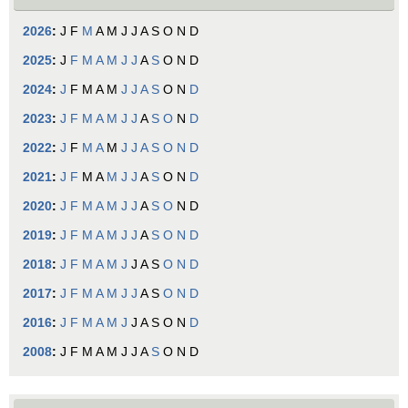
2026
:
J
F
M
A
M
J
J
A
S
O
N
D
2025
:
J
F
M
A
M
J
J
A
S
O
N
D
2024
:
J
F
M
A
M
J
J
A
S
O
N
D
2023
:
J
F
M
A
M
J
J
A
S
O
N
D
2022
:
J
F
M
A
M
J
J
A
S
O
N
D
2021
:
J
F
M
A
M
J
J
A
S
O
N
D
2020
:
J
F
M
A
M
J
J
A
S
O
N
D
2019
:
J
F
M
A
M
J
J
A
S
O
N
D
2018
:
J
F
M
A
M
J
J
A
S
O
N
D
2017
:
J
F
M
A
M
J
J
A
S
O
N
D
2016
:
J
F
M
A
M
J
J
A
S
O
N
D
2008
:
J
F
M
A
M
J
J
A
S
O
N
D