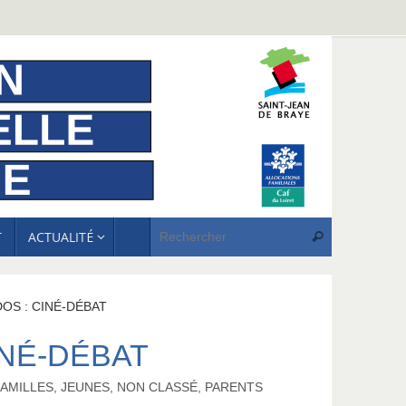
Recherche p
T
ACTUALITÉ
Rechercher
OS : CINÉ-DÉBAT
INÉ-DÉBAT
FAMILLES
,
JEUNES
,
NON CLASSÉ
,
PARENTS