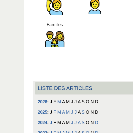
Familles
LISTE DES ARTICLES
2026
:
J
F
M
A
M
J
J
A
S
O
N
D
2025
:
J
F
M
A
M
J
J
A
S
O
N
D
2024
:
J
F
M
A
M
J
J
A
S
O
N
D
2023
:
J
F
M
A
M
J
J
A
S
O
N
D