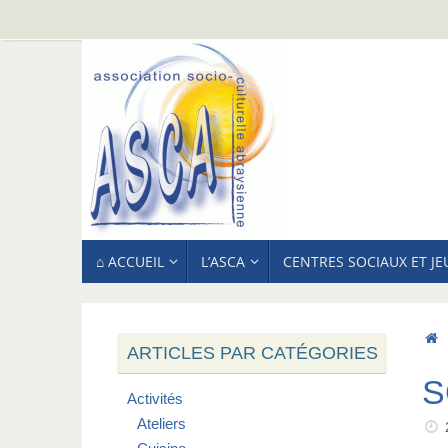
Passer
au
contenu
PASSER
⌂ ACCUEIL
L’ASCA
CENTRES SOCIAUX ET J
AU
CONTENU
ARTICLES PAR CATÉGORIES
S
Activités
Ateliers