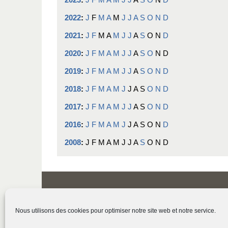
2022
:
J
F
M
A
M
J
J
A
S
O
N
D
2021
:
J
F
M
A
M
J
J
A
S
O
N
D
2020
:
J
F
M
A
M
J
J
A
S
O
N
D
2019
:
J
F
M
A
M
J
J
A
S
O
N
D
2018
:
J
F
M
A
M
J
J
A
S
O
N
D
2017
:
J
F
M
A
M
J
J
A
S
O
N
D
2016
:
J
F
M
A
M
J
J
A
S
O
N
D
2008
:
J
F
M
A
M
J
J
A
S
O
N
D
Nous utilisons des cookies pour optimiser notre site web et notre service.