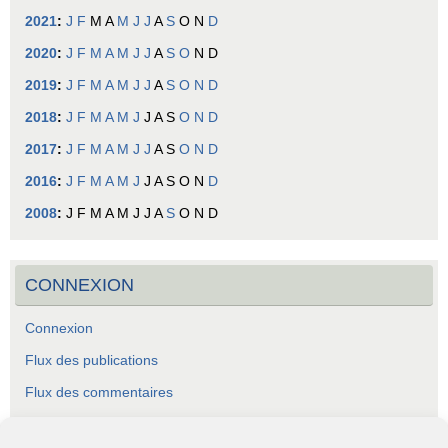
2021
:
J
F
M
A
M
J
J
A
S
O
N
D
2020
:
J
F
M
A
M
J
J
A
S
O
N
D
2019
:
J
F
M
A
M
J
J
A
S
O
N
D
2018
:
J
F
M
A
M
J
J
A
S
O
N
D
2017
:
J
F
M
A
M
J
J
A
S
O
N
D
2016
:
J
F
M
A
M
J
J
A
S
O
N
D
2008
:
J
F
M
A
M
J
J
A
S
O
N
D
CONNEXION
Connexion
Flux des publications
Flux des commentaires
Site de WordPress-FR