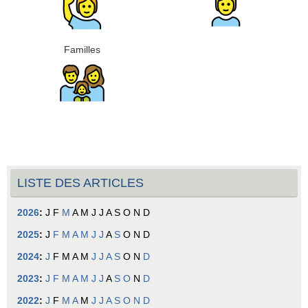
Familles
LISTE DES ARTICLES
2026
:
J
F
M
A
M
J
J
A
S
O
N
D
2025
:
J
F
M
A
M
J
J
A
S
O
N
D
2024
:
J
F
M
A
M
J
J
A
S
O
N
D
2023
:
J
F
M
A
M
J
J
A
S
O
N
D
2022
:
J
F
M
A
M
J
J
A
S
O
N
D