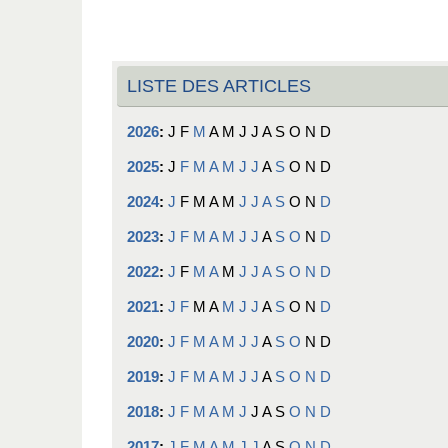
LISTE DES ARTICLES
2026
:
J
F
M
A
M
J
J
A
S
O
N
D
2025
:
J
F
M
A
M
J
J
A
S
O
N
D
2024
:
J
F
M
A
M
J
J
A
S
O
N
D
2023
:
J
F
M
A
M
J
J
A
S
O
N
D
2022
:
J
F
M
A
M
J
J
A
S
O
N
D
2021
:
J
F
M
A
M
J
J
A
S
O
N
D
2020
:
J
F
M
A
M
J
J
A
S
O
N
D
2019
:
J
F
M
A
M
J
J
A
S
O
N
D
2018
:
J
F
M
A
M
J
J
A
S
O
N
D
2017
:
J
F
M
A
M
J
J
A
S
O
N
D