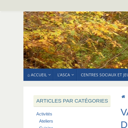
Passer
au
contenu
PASSER
⌂ ACCUEIL
L’ASCA
CENTRES SOCIAUX ET J
AU
CONTENU
ARTICLES PAR CATÉGORIES
V
Activités
Ateliers
D