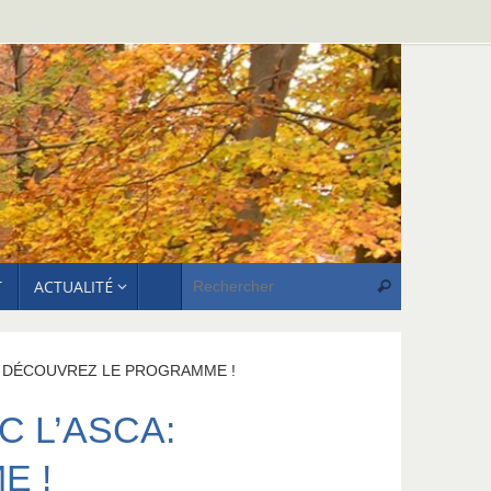
Recherche p
T
ACTUALITÉ
Rechercher
: DÉCOUVREZ LE PROGRAMME !
 L’ASCA:
E !