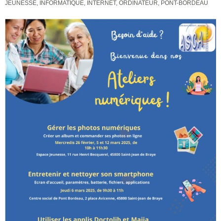
JEUNESSE
,
INFORMATIQUE
,
INTERNET
,
ORDINATEUR
,
PONT-BORDEAU