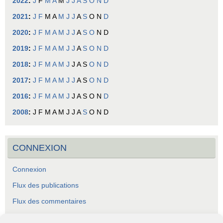
2022
:
J
F
M
A
M
J
J
A
S
O
N
D
2021
:
J
F
M
A
M
J
J
A
S
O
N
D
2020
:
J
F
M
A
M
J
J
A
S
O
N
D
2019
:
J
F
M
A
M
J
J
A
S
O
N
D
2018
:
J
F
M
A
M
J
J
A
S
O
N
D
2017
:
J
F
M
A
M
J
J
A
S
O
N
D
2016
:
J
F
M
A
M
J
J
A
S
O
N
D
2008
:
J
F
M
A
M
J
J
A
S
O
N
D
CONNEXION
Connexion
Flux des publications
Flux des commentaires
Site de WordPress-FR