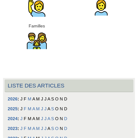
Familles
LISTE DES ARTICLES
2026
:
J
F
M
A
M
J
J
A
S
O
N
D
2025
:
J
F
M
A
M
J
J
A
S
O
N
D
2024
:
J
F
M
A
M
J
J
A
S
O
N
D
2023
:
J
F
M
A
M
J
J
A
S
O
N
D