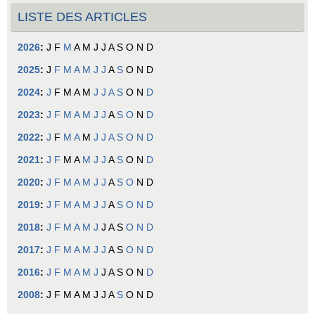
LISTE DES ARTICLES
2026
:
J
F
M
A
M
J
J
A
S
O
N
D
2025
:
J
F
M
A
M
J
J
A
S
O
N
D
2024
:
J
F
M
A
M
J
J
A
S
O
N
D
2023
:
J
F
M
A
M
J
J
A
S
O
N
D
2022
:
J
F
M
A
M
J
J
A
S
O
N
D
2021
:
J
F
M
A
M
J
J
A
S
O
N
D
2020
:
J
F
M
A
M
J
J
A
S
O
N
D
2019
:
J
F
M
A
M
J
J
A
S
O
N
D
2018
:
J
F
M
A
M
J
J
A
S
O
N
D
2017
:
J
F
M
A
M
J
J
A
S
O
N
D
2016
:
J
F
M
A
M
J
J
A
S
O
N
D
2008
:
J
F
M
A
M
J
J
A
S
O
N
D