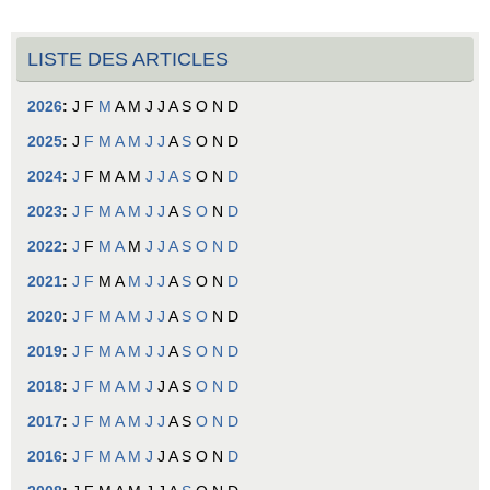
LISTE DES ARTICLES
2026
:
J
F
M
A
M
J
J
A
S
O
N
D
2025
:
J
F
M
A
M
J
J
A
S
O
N
D
2024
:
J
F
M
A
M
J
J
A
S
O
N
D
2023
:
J
F
M
A
M
J
J
A
S
O
N
D
2022
:
J
F
M
A
M
J
J
A
S
O
N
D
2021
:
J
F
M
A
M
J
J
A
S
O
N
D
2020
:
J
F
M
A
M
J
J
A
S
O
N
D
2019
:
J
F
M
A
M
J
J
A
S
O
N
D
2018
:
J
F
M
A
M
J
J
A
S
O
N
D
2017
:
J
F
M
A
M
J
J
A
S
O
N
D
2016
:
J
F
M
A
M
J
J
A
S
O
N
D