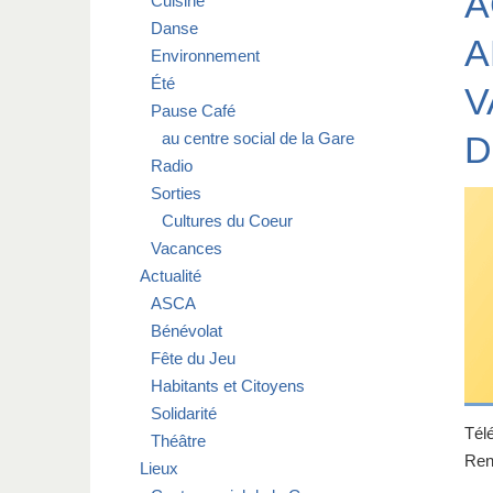
A
Cuisine
Danse
A
Environnement
Été
V
Pause Café
au centre social de la Gare
D
Radio
Sorties
Cultures du Coeur
Vacances
Actualité
ASCA
Bénévolat
Fête du Jeu
Habitants et Citoyens
Solidarité
Tél
Théâtre
Ren
Lieux