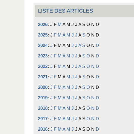
LISTE DES ARTICLES
2026
:
J
F
M
A
M
J
J
A
S
O
N
D
2025
:
J
F
M
A
M
J
J
A
S
O
N
D
2024
:
J
F
M
A
M
J
J
A
S
O
N
D
2023
:
J
F
M
A
M
J
J
A
S
O
N
D
2022
:
J
F
M
A
M
J
J
A
S
O
N
D
2021
:
J
F
M
A
M
J
J
A
S
O
N
D
2020
:
J
F
M
A
M
J
J
A
S
O
N
D
2019
:
J
F
M
A
M
J
J
A
S
O
N
D
2018
:
J
F
M
A
M
J
J
A
S
O
N
D
2017
:
J
F
M
A
M
J
J
A
S
O
N
D
2016
:
J
F
M
A
M
J
J
A
S
O
N
D