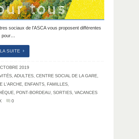
tres sociaux de l’ASCA vous proposent différentes
és pour…
 LA SUITE
OCTOBRE 2019
VITÉS
,
ADULTES
,
CENTRE SOCIAL DE LA GARE
,
E L'ARCHE
,
ENFANTS
,
FAMILLES
,
HÈQUE
,
PONT-BORDEAU
,
SORTIES
,
VACANCES
X
0