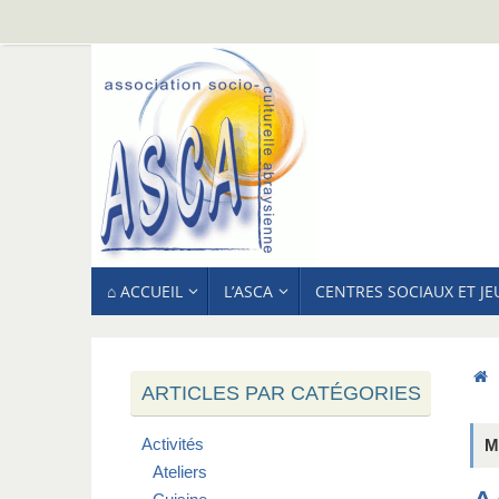
Passer
au
contenu
PASSER
⌂ ACCUEIL
L’ASCA
CENTRES SOCIAUX ET J
AU
CONTENU
ARTICLES PAR CATÉGORIES
Activités
M
Ateliers