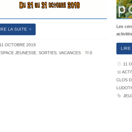
Les cen
IRE LA SUITE
activit
11 OCTOBRE 2019
LIRE
ESPACE JEUNESSE
,
SORTIES
,
VACANCES
0
11 
ACTI
CLOS D
LUDOT
JEU