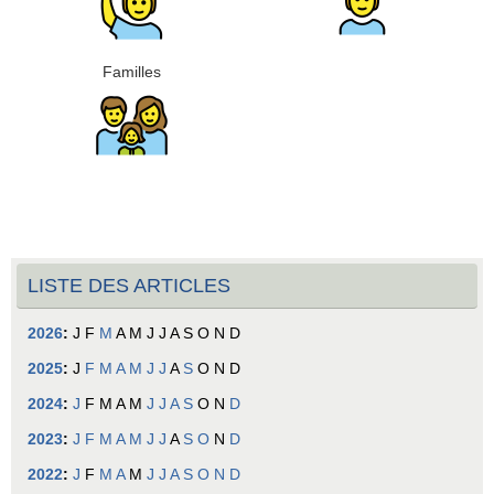
Familles
LISTE DES ARTICLES
2026
:
J
F
M
A
M
J
J
A
S
O
N
D
2025
:
J
F
M
A
M
J
J
A
S
O
N
D
2024
:
J
F
M
A
M
J
J
A
S
O
N
D
2023
:
J
F
M
A
M
J
J
A
S
O
N
D
2022
:
J
F
M
A
M
J
J
A
S
O
N
D