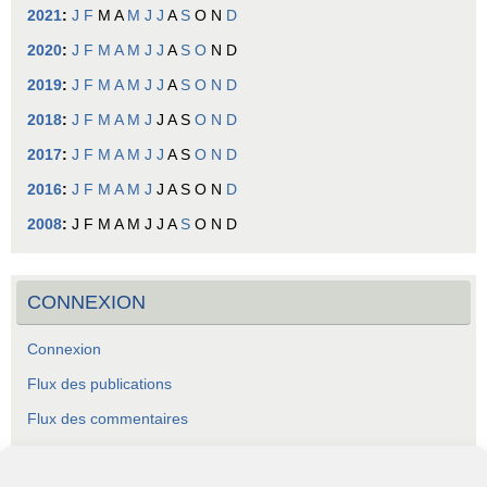
2021
:
J
F
M
A
M
J
J
A
S
O
N
D
2020
:
J
F
M
A
M
J
J
A
S
O
N
D
2019
:
J
F
M
A
M
J
J
A
S
O
N
D
2018
:
J
F
M
A
M
J
J
A
S
O
N
D
2017
:
J
F
M
A
M
J
J
A
S
O
N
D
2016
:
J
F
M
A
M
J
J
A
S
O
N
D
2008
:
J
F
M
A
M
J
J
A
S
O
N
D
CONNEXION
Connexion
Flux des publications
Flux des commentaires
Site de WordPress-FR