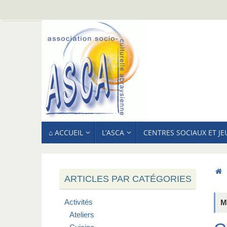
Passer
au
contenu
PASSER
⌂ ACCUEIL
L’ASCA
CENTRES SOCIAUX ET J
AU
CONTENU
ARTICLES PAR CATÉGORIES
Activités
M
Ateliers