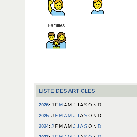
Familles
LISTE DES ARTICLES
2026
:
J
F
M
A
M
J
J
A
S
O
N
D
2025
:
J
F
M
A
M
J
J
A
S
O
N
D
2024
:
J
F
M
A
M
J
J
A
S
O
N
D
2023
:
J
F
M
A
M
J
J
A
S
O
N
D