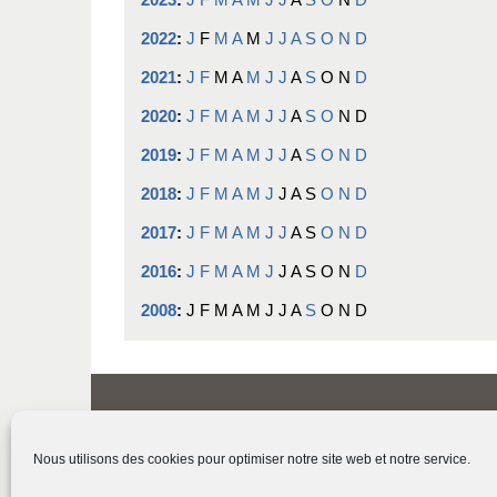
2022
:
J
F
M
A
M
J
J
A
S
O
N
D
2021
:
J
F
M
A
M
J
J
A
S
O
N
D
2020
:
J
F
M
A
M
J
J
A
S
O
N
D
2019
:
J
F
M
A
M
J
J
A
S
O
N
D
2018
:
J
F
M
A
M
J
J
A
S
O
N
D
2017
:
J
F
M
A
M
J
J
A
S
O
N
D
2016
:
J
F
M
A
M
J
J
A
S
O
N
D
2008
:
J
F
M
A
M
J
J
A
S
O
N
D
Nous utilisons des cookies pour optimiser notre site web et notre service.