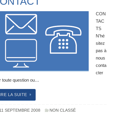
ONTACT
CON
TAC
TS
N’hé
sitez
pas à
nous
conta
cter
r toute question ou…
IRE LA SUITE
11 SEPTEMBRE 2008
NON CLASSÉ