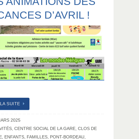
S ANIMATIONS DES
CANCES D’AVRIL !
 LA SUITE
MARS 2025
VITÉS
,
CENTRE SOCIAL DE LA GARE
,
CLOS DE
E
,
ENFANTS
,
FAMILLES
,
PONT-BORDEAU
,