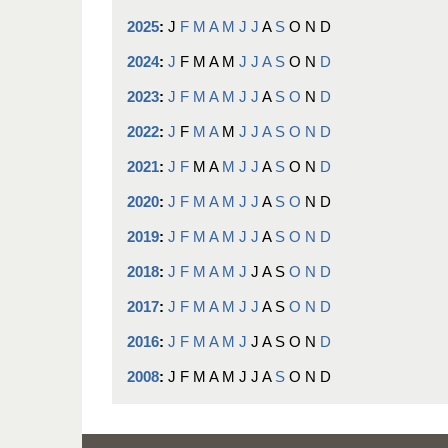
2025
:
J
F
M
A
M
J
J
A
S
O
N
D
2024
:
J
F
M
A
M
J
J
A
S
O
N
D
2023
:
J
F
M
A
M
J
J
A
S
O
N
D
2022
:
J
F
M
A
M
J
J
A
S
O
N
D
2021
:
J
F
M
A
M
J
J
A
S
O
N
D
2020
:
J
F
M
A
M
J
J
A
S
O
N
D
2019
:
J
F
M
A
M
J
J
A
S
O
N
D
2018
:
J
F
M
A
M
J
J
A
S
O
N
D
2017
:
J
F
M
A
M
J
J
A
S
O
N
D
2016
:
J
F
M
A
M
J
J
A
S
O
N
D
2008
:
J
F
M
A
M
J
J
A
S
O
N
D