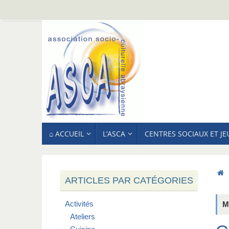
Passer
au
contenu
PASSER
⌂ ACCUEIL
L’ASCA
CENTRES SOCIAUX ET J
AU
CONTENU
ARTICLES PAR CATÉGORIES
Activités
M
Ateliers