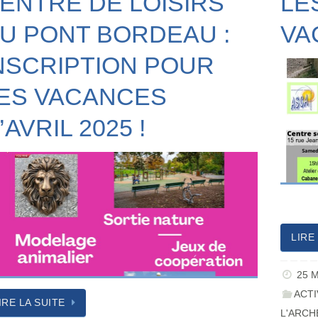
ENTRE DE LOISIRS
LE
U PONT BORDEAU :
VA
NSCRIPTION POUR
ES VACANCES
’AVRIL 2025 !
LIRE
25 
ACTI
IRE LA SUITE
L'ARCH