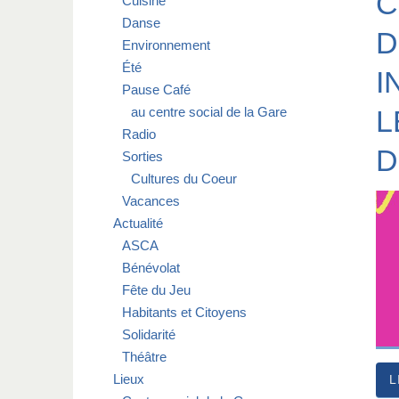
C
Cuisine
Danse
D
Environnement
Été
I
Pause Café
au centre social de la Gare
L
Radio
D
Sorties
Cultures du Coeur
Vacances
Actualité
ASCA
Bénévolat
Fête du Jeu
Habitants et Citoyens
Solidarité
Théâtre
Lieux
L