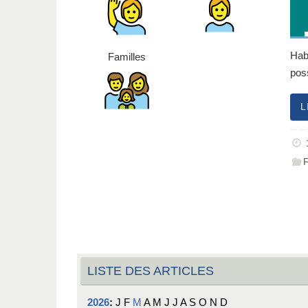
Hab
Familles
pos
L
LISTE DES ARTICLES
2026
:
J
F
M
A
M
J
J
A
S
O
N
D