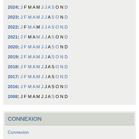
2024
:
J
F
M
A
M
J
J
A
S
O
N
D
2023
:
J
F
M
A
M
J
J
A
S
O
N
D
2022
:
J
F
M
A
M
J
J
A
S
O
N
D
2021
:
J
F
M
A
M
J
J
A
S
O
N
D
2020
:
J
F
M
A
M
J
J
A
S
O
N
D
2019
:
J
F
M
A
M
J
J
A
S
O
N
D
2018
:
J
F
M
A
M
J
J
A
S
O
N
D
2017
:
J
F
M
A
M
J
J
A
S
O
N
D
2016
:
J
F
M
A
M
J
J
A
S
O
N
D
2008
:
J
F
M
A
M
J
J
A
S
O
N
D
CONNEXION
Connexion