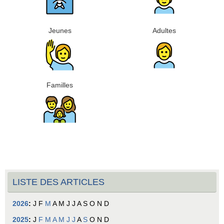
Jeunes
Adultes
Familles
LISTE DES ARTICLES
2026
:
J
F
M
A
M
J
J
A
S
O
N
D
2025
:
J
F
M
A
M
J
J
A
S
O
N
D