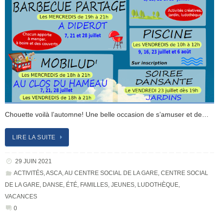
Chouette voilà l’automne! Une belle occasion de s’amuser et de…
LIRE LA SUITE
29 JUIN 2021
ACTIVITÉS
,
ASCA
,
AU CENTRE SOCIAL DE LA GARE
,
CENTRE SOCIAL
DE LA GARE
,
DANSE
,
ÉTÉ
,
FAMILLES
,
JEUNES
,
LUDOTHÈQUE
,
VACANCES
0