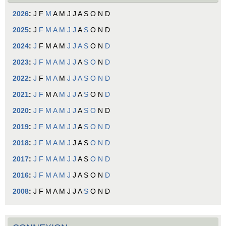
2026
:
J
F
M
A
M
J
J
A
S
O
N
D
2025
:
J
F
M
A
M
J
J
A
S
O
N
D
2024
:
J
F
M
A
M
J
J
A
S
O
N
D
2023
:
J
F
M
A
M
J
J
A
S
O
N
D
2022
:
J
F
M
A
M
J
J
A
S
O
N
D
2021
:
J
F
M
A
M
J
J
A
S
O
N
D
2020
:
J
F
M
A
M
J
J
A
S
O
N
D
2019
:
J
F
M
A
M
J
J
A
S
O
N
D
2018
:
J
F
M
A
M
J
J
A
S
O
N
D
2017
:
J
F
M
A
M
J
J
A
S
O
N
D
2016
:
J
F
M
A
M
J
J
A
S
O
N
D
2008
:
J
F
M
A
M
J
J
A
S
O
N
D