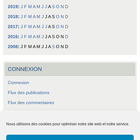
2019
:
J
F
M
A
M
J
J
A
S
O
N
D
2018
:
J
F
M
A
M
J
J
A
S
O
N
D
2017
:
J
F
M
A
M
J
J
A
S
O
N
D
2016
:
J
F
M
A
M
J
J
A
S
O
N
D
2008
:
J
F
M
A
M
J
J
A
S
O
N
D
CONNEXION
Connexion
Flux des publications
Flux des commentaires
Site de WordPress-FR
Nous utilisons des cookies pour optimiser notre site web et notre service.