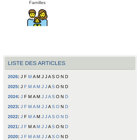
Familles
LISTE DES ARTICLES
2026
:
J
F
M
A
M
J
J
A
S
O
N
D
2025
:
J
F
M
A
M
J
J
A
S
O
N
D
2024
:
J
F
M
A
M
J
J
A
S
O
N
D
2023
:
J
F
M
A
M
J
J
A
S
O
N
D
2022
:
J
F
M
A
M
J
J
A
S
O
N
D
2021
:
J
F
M
A
M
J
J
A
S
O
N
D
2020
:
J
F
M
A
M
J
J
A
S
O
N
D