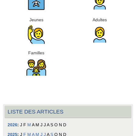
Jeunes
Adultes
Familles
LISTE DES ARTICLES
2026
:
J
F
M
A
M
J
J
A
S
O
N
D
2025
:
J
F
M
A
M
J
J
A
S
O
N
D