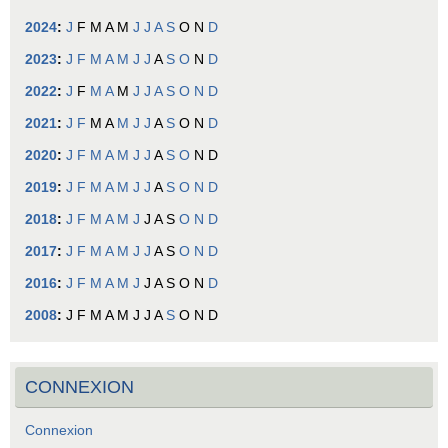
2024
:
J
F
M
A
M
J
J
A
S
O
N
D
2023
:
J
F
M
A
M
J
J
A
S
O
N
D
2022
:
J
F
M
A
M
J
J
A
S
O
N
D
2021
:
J
F
M
A
M
J
J
A
S
O
N
D
2020
:
J
F
M
A
M
J
J
A
S
O
N
D
2019
:
J
F
M
A
M
J
J
A
S
O
N
D
2018
:
J
F
M
A
M
J
J
A
S
O
N
D
2017
:
J
F
M
A
M
J
J
A
S
O
N
D
2016
:
J
F
M
A
M
J
J
A
S
O
N
D
2008
:
J
F
M
A
M
J
J
A
S
O
N
D
CONNEXION
Connexion