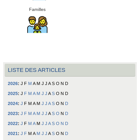
Familles
LISTE DES ARTICLES
2026
:
J
F
M
A
M
J
J
A
S
O
N
D
2025
:
J
F
M
A
M
J
J
A
S
O
N
D
2024
:
J
F
M
A
M
J
J
A
S
O
N
D
2023
:
J
F
M
A
M
J
J
A
S
O
N
D
2022
:
J
F
M
A
M
J
J
A
S
O
N
D
2021
:
J
F
M
A
M
J
J
A
S
O
N
D