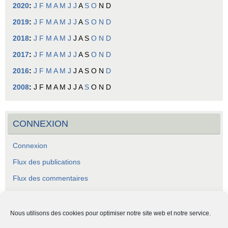
2020
:
J
F
M
A
M
J
J
A
S
O
N
D
2019
:
J
F
M
A
M
J
J
A
S
O
N
D
2018
:
J
F
M
A
M
J
J
A
S
O
N
D
2017
:
J
F
M
A
M
J
J
A
S
O
N
D
2016
:
J
F
M
A
M
J
J
A
S
O
N
D
2008
:
J
F
M
A
M
J
J
A
S
O
N
D
CONNEXION
Connexion
Flux des publications
Flux des commentaires
Site de WordPress-FR
Nous utilisons des cookies pour optimiser notre site web et notre service.