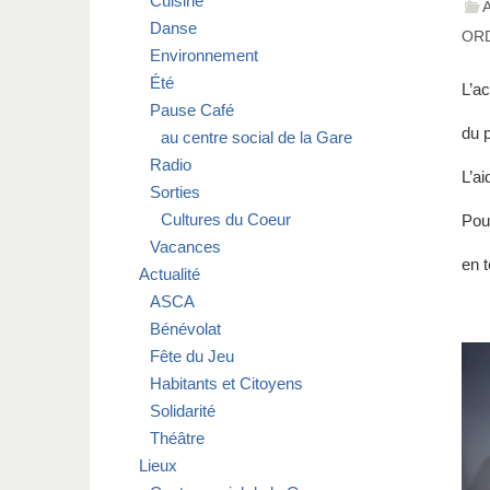
Cuisine
Danse
OR
Environnement
Été
L’a
Pause Café
du p
au centre social de la Gare
Radio
L’ai
Sorties
Cultures du Coeur
Pou
Vacances
en 
Actualité
ASCA
Bénévolat
Fête du Jeu
Habitants et Citoyens
Solidarité
Théâtre
Lieux