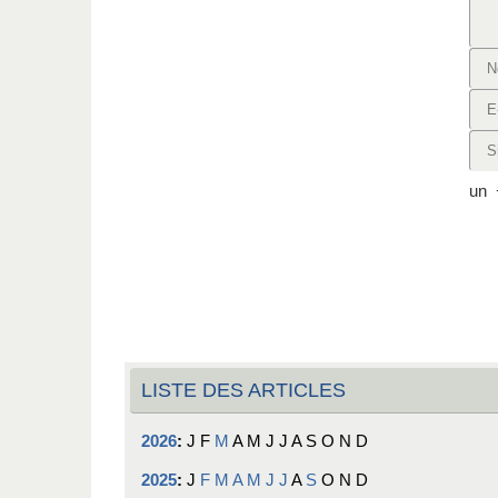
un
LISTE DES ARTICLES
2026
:
J
F
M
A
M
J
J
A
S
O
N
D
2025
:
J
F
M
A
M
J
J
A
S
O
N
D