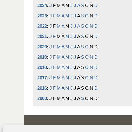
2024
:
J
F
M
A
M
J
J
A
S
O
N
D
2023
:
J
F
M
A
M
J
J
A
S
O
N
D
2022
:
J
F
M
A
M
J
J
A
S
O
N
D
2021
:
J
F
M
A
M
J
J
A
S
O
N
D
2020
:
J
F
M
A
M
J
J
A
S
O
N
D
2019
:
J
F
M
A
M
J
J
A
S
O
N
D
2018
:
J
F
M
A
M
J
J
A
S
O
N
D
2017
:
J
F
M
A
M
J
J
A
S
O
N
D
2016
:
J
F
M
A
M
J
J
A
S
O
N
D
2008
:
J
F
M
A
M
J
J
A
S
O
N
D