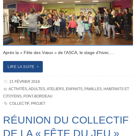
Après la « Fête des Vœux » de l’ASCA, le stage d’hiver,…
LIRE LA SUITE
21 FÉVRIER 2018
ACTIVITÉS
,
ADULTES
,
ATELIERS
,
ENFANTS
,
FAMILLES
,
HABITANTS ET
CITOYENS
,
PONT-BORDEAU
COLLECTIF
,
PROJET
RÉUNION DU COLLECTIF
DE LA « FÊTE DU JEU »