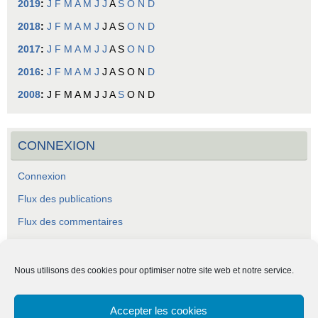
2019
:
J
F
M
A
M
J
J
A
S
O
N
D
2018
:
J
F
M
A
M
J
J
A
S
O
N
D
2017
:
J
F
M
A
M
J
J
A
S
O
N
D
2016
:
J
F
M
A
M
J
J
A
S
O
N
D
2008
:
J
F
M
A
M
J
J
A
S
O
N
D
CONNEXION
Connexion
Flux des publications
Flux des commentaires
Site de WordPress-FR
Nous utilisons des cookies pour optimiser notre site web et notre service.
Accepter les cookies